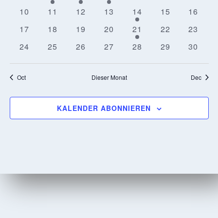
Veranstaltungen
Veranstaltung
Veranstaltung
Veranstaltung
Veranstaltungen
Veranstaltung
Verans
0
0
0
0
2
0
0
10
11
12
13
14
15
16
Veranstaltungen
Veranstaltungen
Veranstaltungen
Veranstaltungen
Veranstaltungen
Veranstaltung
Veranst
0
0
0
0
1
0
0
17
18
19
20
21
22
23
Veranstaltungen
Veranstaltungen
Veranstaltungen
Veranstaltungen
Veranstaltung
Veranstaltung
Veranst
0
0
0
0
0
0
0
24
25
26
27
28
29
30
Veranstaltungen
Veranstaltungen
Veranstaltungen
Veranstaltungen
Veranstaltungen
Veranstaltung
Veranst
Oct
Dieser Monat
Dec
KALENDER ABONNIEREN