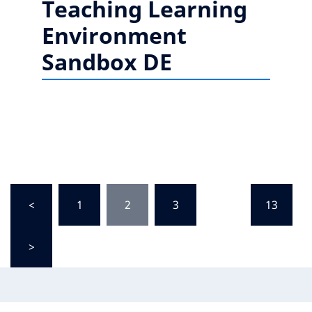
Teaching Learning
Environment
Sandbox DE
<
1
2
3
…
13
>